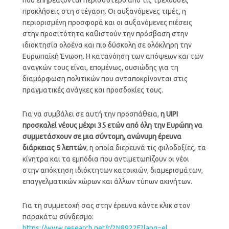
προκλήσεις στη στέγαση. Οι αυξανόμενες τιμές, η
περιορισμένη προσφορά και οι αυξανόμενες πιέσεις
στην προσιτότητα καθιστούν την πρόσβαση στην
ιδιοκτησία ολοένα και πιο δύσκολη σε ολόκληρη την
Ευρωπαϊκή Ένωση. Η κατανόηση των απόψεων και των
αναγκών τους είναι, επομένως, ουσιώδης για τη
διαμόρφωση πολιτικών που ανταποκρίνονται στις
πραγματικές ανάγκες και προσδοκίες τους.
Για να συμβάλει σε αυτή την προσπάθεια,
η UIPI
προσκαλεί νέους μέχρι 35 ετών από όλη την Ευρώπη να
συμμετάσχουν σε μια σύντομη, ανώνυμη έρευνα
διάρκειας 5 λεπτών
, η οποία διερευνά τις φιλοδοξίες, τα
κίνητρα και τα εμπόδια που αντιμετωπίζουν οι νέοι
στην απόκτηση ιδιόκτητων κατοικιών, διαμερισμάτων,
επαγγελματικών χώρων και άλλων τύπων ακινήτων.
Για τη συμμετοχή σας στην έρευνα κάντε κλικ στον
παρακάτω σύνδεσμο:
https://www.research.net/r/2N8922F?lang=el