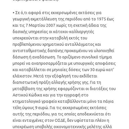
• Σε ό,τι αφορά στις εκχερσωμένες εκτάσεις για
γεωργική εκμετάλλευση της περιόδου από το 1975 έως
και τις 7 Μαρτίου 2007 χωρίς τη σχετική άδεια της
δασικής υπηρεσίας οι κάτοχοι-καλλιεργητές
υποχρεούνται στην καταβολή εκτός του
προβλεπόμενου χρηματικού ανταλλάγματος και
αντισταθμιστικής δαπάνης προκειμένου να υλοποιηθεί
δάσωση ή αναδάσωση. Το οριζόμενο συνολικό τίμημα
μπορεί να αναπροσαρμόζεται με υπουργικές αποφάσεις
και καταβάλλεται σε μηνιαίες δόσεις των 30 ευρώ κατ'
ελάχιστον. Μετά την εξόφλησή του εκδίδεται
διαπιστωτική πράξη αλλαγής χρήσης γης. Για τη
μεταβίβαση της χρήσης εφαρμόζονται οι διατάξεις του
Αστικού Κώδικα και για την εγγραφή στο
κτηματολογικό γραφείο καταβάλλονται μόνο τα πάγια
τέλη ύψους 9 ευρώ. Για τις εκχερσωμένες εκτάσεις
αυτής της περιόδου, για τις οποίες αποδεικνύεται ότι
είναι ενταγμένες στον ΟΣΔΕ, δεν υφίσταται πλέον η
υποχρέωση υποβολής οικονομοτεχνικής μελέτης αλλά