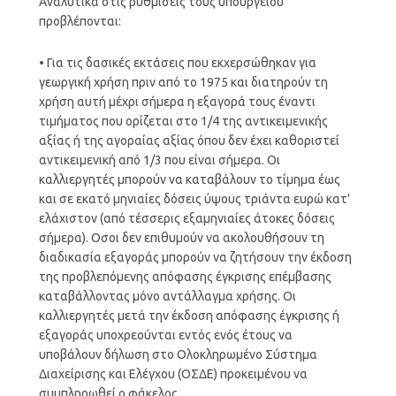
Αναλυτικά στις ρυθμίσεις τους υπουργείου
προβλέπονται:
• Για τις δασικές εκτάσεις που εκχερσώθηκαν για
γεωργική χρήση πριν από το 1975 και διατηρούν τη
χρήση αυτή μέχρι σήμερα η εξαγορά τους έναντι
τιμήματος που ορίζεται στο 1/4 της αντικειμενικής
αξίας ή της αγοραίας αξίας όπου δεν έχει καθοριστεί
αντικειμενική από 1/3 που είναι σήμερα. Οι
καλλιεργητές μπορούν να καταβάλουν το τίμημα έως
και σε εκατό μηνιαίες δόσεις ύψους τριάντα ευρώ κατ'
ελάχιστον (από τέσσερις εξαμηνιαίες άτοκες δόσεις
σήμερα). Οσοι δεν επιθυμούν να ακολουθήσουν τη
διαδικασία εξαγοράς μπορούν να ζητήσουν την έκδοση
της προβλεπόμενης απόφασης έγκρισης επέμβασης
καταβάλλοντας μόνο αντάλλαγμα χρήσης. Οι
καλλιεργητές μετά την έκδοση απόφασης έγκρισης ή
εξαγοράς υποχρεούνται εντός ενός έτους να
υποβάλουν δήλωση στο Ολοκληρωμένο Σύστημα
Διαχείρισης και Ελέγχου (ΟΣΔΕ) προκειμένου να
συμπληρωθεί ο φάκελος.