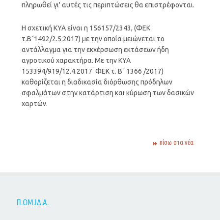
πληρωθεί γι' αυτές τις περιπτώσεις θα επιστρέφονται.
H σχετική KYA είναι η 156157/2343, (ΦΕΚ
τ.Β΄1492/2.5.2017) με την οποία μειώνεται το
αντάλλαγμα για την εκχέρσωση εκτάσεων ήδη
αγροτικού χαρακτήρα. Με την ΚΥΑ
153394/919/12.4.2017 ΦΕΚ τ. Β΄ 1366 /2017)
καθορίζεται η διαδικασία διόρθωσης πρόδηλων
σφαλμάτων στην κατάρτιση και κύρωση των δασικών
χαρτών.
πίσω στα νέα
Π.ΟΜ.ΙΔ.Α.