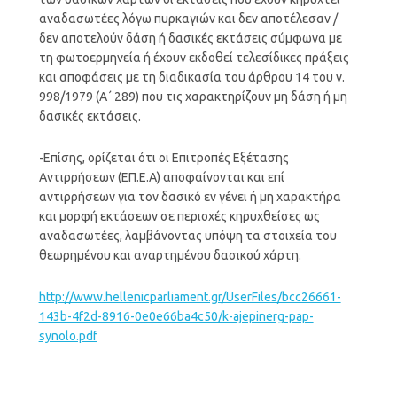
αναδασωτέες λόγω πυρκαγιών και δεν αποτέλεσαν /
δεν αποτελούν δάση ή δασικές εκτάσεις σύμφωνα με
τη φωτοερμηνεία ή έχουν εκδοθεί τελεσίδικες πράξεις
και αποφάσεις με τη διαδικασία του άρθρου 14 του ν.
998/1979 (Α΄ 289) που τις χαρακτηρίζουν μη δάση ή μη
δασικές εκτάσεις.
-Επίσης, ορίζεται ότι οι Επιτροπές Εξέτασης
Αντιρρήσεων (ΕΠ.Ε.Α) αποφαίνονται και επί
αντιρρήσεων για τον δασικό εν γένει ή μη χαρακτήρα
και μορφή εκτάσεων σε περιοχές κηρυχθείσες ως
αναδασωτέες, λαμβάνοντας υπόψη τα στοιχεία του
θεωρημένου και αναρτημένου δασικού χάρτη.
http://www.hellenicparliament.gr/UserFiles/bcc26661-
143b-4f2d-8916-0e0e66ba4c50/k-ajepinerg-pap-
synolo.pdf