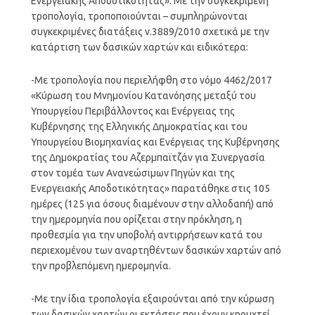
Ενεργειακής Αποδοτικότητας». Με την συγκεκριμένη
τροπολογία, τροποποιούνται – συμπληρώνονται
συγκεκριμένες διατάξεις ν.3889/2010 σχετικά με την
κατάρτιση των δασικών χαρτών και ειδικότερα:
-Με τροπολογία που περιελήφθη στο νόμο 4462/2017
«Κύρωση του Μνημονίου Κατανόησης μεταξύ του
Υπουργείου Περιβάλλοντος και Ενέργειας της
Κυβέρνησης της Ελληνικής Δημοκρατίας και του
Υπουργείου Βιομηχανίας και Ενέργειας της Κυβέρνησης
της Δημοκρατίας του Αζερμπαϊτζάν για Συνεργασία
στον τομέα των Ανανεώσιμων Πηγών και της
Ενεργειακής Αποδοτικότητας» παρατάθηκε στις 105
ημέρες (125 για όσους διαμένουν στην αλλοδαπή) από
την ημερομηνία που ορίζεται στην πρόκληση, η
προθεσμία για την υποβολή αντιρρήσεων κατά του
περιεχομένου των αναρτηθέντων δασικών χαρτών από
την προβλεπόμενη ημερομηνία.
-Με την ίδια τροπολογία εξαιρούνται από την κύρωση
των δασικών χαρτών οι εκτάσεις που έχουν κηρυχτεί