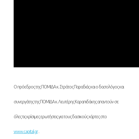
Ο πρόεδρος της ΠΟΜΙΔΑ κ. Στράτος Παραδιάς και ο δασολόγος και
συνεργάτης της ΠΟΜΙΔΑ κ. Λευτέρης Καραπιδάκης απαντούν σε
όλες τις κρίσιμες ερωτήσεις για τους δασικούς χάρτες στο
www.capital.gr
.