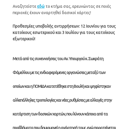
Αναζητείστε
εδώ
το κτήμα σας, ερευνώντας σε ποιές
περιοχές έχουν αναρτηθεί δασικοί χάρτες!
Προθεσμίες υποβολής αντιρρήσεων: 12 Ιουνίου για τους
κατοίκους εσωτερικού και 3 Ιουλίου για τους κατοίκους
εξωτερικού!
Μετά από τις συνεννοήσεις του Αν. Υπουργού κ. Σωκράτη
Φάμελλου με τις ενδιαφερόμενες οργανώσεις μεταξύ των
οποίων και η ΠΟΜΙΔΑ κατετέθηκε στη Βουλή και ψηφίστηκαν
αλλεπάλληλες τροπολογίες και νέες ρυθμίσεις με αλλαγές στην
κατάρτιση των δασικών χαρτών, που λύνουν κάποια από τα
προβλήματα που δημιουργεί η ανάρτησή τους, ενώ παρατείνεται