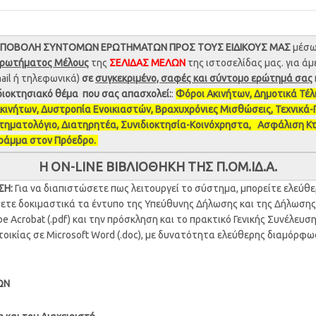
ΠΟΒΟΛΗ ΣΥΝΤΟΜΩΝ ΕΡΩΤΗΜΑΤΩΝ ΠΡΟΣ ΤΟΥΣ ΕΙΔΙΚΟΥΣ ΜΑΣ
μέσω
ρωτήματος Μέλους
της
ΣΕΛΙΔΑΣ ΜΕΛΩΝ
της ιστοσελίδας μας. για άμ
ail ή τηλεφωνικά)
σε
συγκεκριμένο, σαφές και σύντομο ερώτημά σας
διοκτησιακό θέμα που σας απασχολεί:
:
Φόροι Ακινήτων, Δημοτικά Τέλ
κινήτων, Δυστροπία Ενοικιαστών, Βραχυχρόνιες Μισθώσεις, Τεχνικά-
τηματολόγιο, Διατηρητέα, Συνιδιοκτησία-Κοινόχρηστα, Ασφάλιση Κτ
Γράμμα στον Πρόεδρο.
Η ON-LINE ΒΙΒΛΙΟΘΗΚΗ ΤΗΣ Π.ΟΜ.ΙΔ.Α.
ΣΗ:
Για να διαπιστώσετε πως λειτουργεί το σύστημα, μπορείτε ελεύθε
ετε δοκιμαστικά τα έντυπο της Υπεύθυνης Δήλωσης και της Δήλωσης
 Acrobat (.pdf) και την πρόσκληση και το πρακτικό Γενικής Συνέλευσ
οικίας σε Microsoft Word (.doc), με δυνατότητα ελεύθερης διαμόρφ
ΩΝ