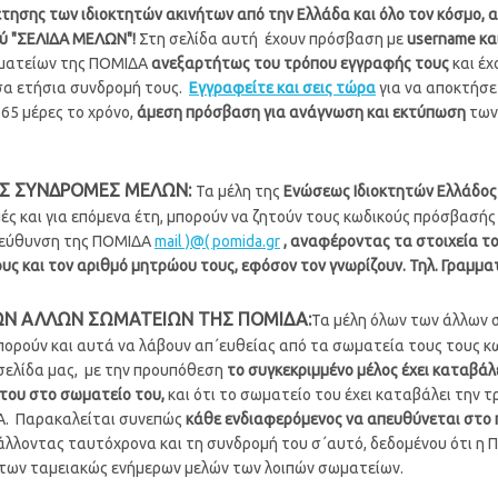
τησης των ιδιοκτητών ακινήτων από την Ελλάδα και όλο τον κόσμο, 
ύ "ΣΕΛΙΔΑ ΜΕΛΩΝ"!
Στη σελίδα αυτή έχουν πρόσβαση με
username κα
ματείων της ΠΟΜΙΔΑ
ανεξαρτήτως του τρόπου εγγραφής τους
και έχ
α ετήσια συνδρομή τους.
Εγγραφείτε και σεις τώρα
για να αποκτήσ
365 μέρες το χρόνο,
άμεση πρόσβαση για ανάγνωση και εκτύπωση
των
Σ ΣΥΝΔΡΟΜΕΣ ΜΕΛΩΝ:
Τα μέλη της
Ενώσεως Ιδιοκτητών Ελλάδος
ς και για επόμενα έτη, μπορούν να ζητούν τους κωδικούς πρόσβασής 
διεύθυνση της ΠΟΜΙΔΑ
mail )@( pomida.gr
, αναφέροντας τα στοιχεία το
υς και τον αριθμό μητρώου τους, εφόσον τον γνωρίζουν. Τηλ. Γραμμα
Ν ΑΛΛΩΝ ΣΩΜΑΤΕΙΩΝ ΤΗΣ ΠΟΜΙΔΑ:
Τα μέλη όλων των άλλων 
ορούν και αυτά να λάβουν απ΄ευθείας από τα σωματεία τους τους 
σελίδα μας, με την προυπόθεση
το συγκεκριμμένο μέλος έχει καταβάλ
του στο σωματείο του,
και ότι το σωματείο του έχει καταβάλει την 
Α. Παρακαλείται συνεπώς
κάθε ενδιαφερόμενος
να απευθύνεται στο 
άλλοντας ταυτόχρονα και τη συνδρομή του σ΄αυτό, δεδομένου ότι η 
 των ταμειακώς ενήμερων μελών των λοιπών σωματείων.