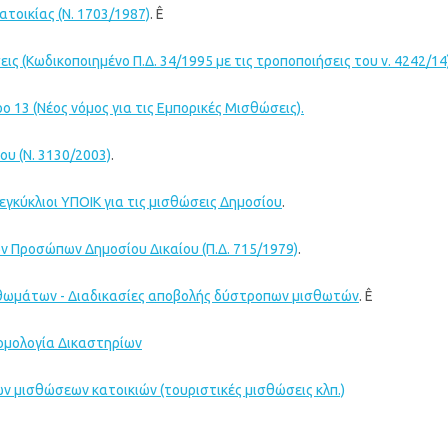
τοικίας (Ν. 1703/1987)
. Ê
ις (Κωδικοποιημένο Π.Δ. 34/1995 με τις τροποποιήσεις του ν. 4242/14
ο 13 (Νέος νόμος για τις Εμπορικές Μισθώσεις).
υ (Ν. 3130/2003)
.
γκύκλιοι ΥΠΟΙΚ για τις μισθώσεις Δημοσίου
.
 Προσώπων Δημοσίου Δικαίου (Π.Δ. 715/1979)
.
ωμάτων - Διαδικασίες αποβολής δύστροπων μισθωτών
. Ê
ομολογία Δικαστηρίων
ν μισθώσεων κατοικιών (τουριστικές μισθώσεις κλπ.)