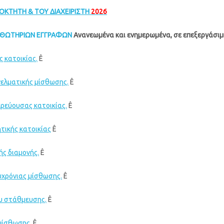
ΙΟΚΤΗΤΗ & ΤΟΥ ΔΙΑΧΕΙΡΙΣΤH
2026
ΣΘΩΤΗΡΙΩΝ ΕΓΓΡΑΦΩΝ
Ανανεωμένα και ενημερωμένα, σε επεξεργάσι
ς κατοικίας.
Ê
ελματικής μίσθωσης.
Ê
ρεύουσας κατοικίας.
Ê
τικής κατοικίας
Ê
ς διαμονής.
Ê
χρόνιας μίσθωσης.
Ê
υ στάθμευσης.
Ê
μίσθωσης.
Ê