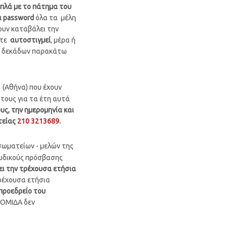
απλά με το πάτημα του
ι password
όλα τα μέλη
ουν καταβάλει την
ετε
αυτοστιγμεί
, μέρα ή
 δεκάδων παρακάτω
(Αθήνα) που έχουν
τους για τα έτη αυτά
υς, την ημερομηνία και
τείας
210 3213689
.
σωματείων - μελών της
κωδικούς πρόσβασης
ει την τρέχουσα ετήσια
τρέχουσα ετήσια
προεδρείο του
ΠΟΜΙΔΑ δεν