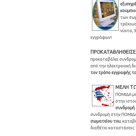
εξυπηρέ
κουμπιο
των σω
τρέχουσ
νύχτα, 
εγγράφων!
ΠΡΟΚΑΤΑΒΛΗΘΕΙΣΕ
προκαταβάλει συνδρομέ
από την ηλεκτρονική 
τον τρόπο εγγραφής το
ΜΕΛΗ ΤΩ
ΠΟΜΙΔΑ μπ
στην ιστο
συνδρομή 
συνδρομή στην ΠΟΜΙΔ
σωματείου του
, καταβ
διαθέτει καταστάσεις