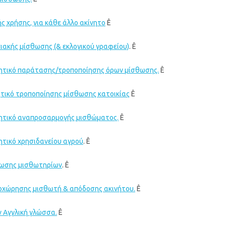
ς χρήσης, για κάθε άλλο ακίνητο
Ê
ιακής μίσθωσης (& εκλογικού γραφείου)
. Ê
ητικό παράτασης/τροποποίησης όρων μίσθωσης.
Ê
τικό τροποποίησης μίσθωσης κατοικίας
Ê
ητικό αναπροσαρμογής μισθώματος.
Ê
ητικό χρησιδανείου αγρού
. Ê
ρωσης μισθωτηρίων
. Ê
χώρησης μισθωτή & απόδοσης ακινήτου.
Ê
 Αγγλική γλώσσα.
Ê