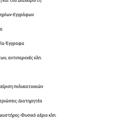
η και του Διαχειριστή
τηρίων-Εγγράφων
ία
σία-Έγγραφα
ων, αντιπαροχές κλπ.
αχείριση πολυκατοικιών
τριώσεις-Διατηρητέα
κυστήρες-Φυσικό αέριο κλπ.