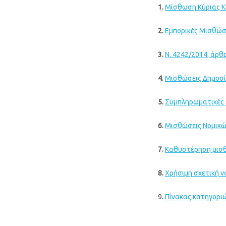
1.
Μίσθωση Κύριας Κα
2.
Εμπορικές Μισθώσε
3.
Ν. 4242/2014, άρθρ
4.
Μισθώσεις Δημοσίο
5
.
Συμπληρωματικές ε
6
.
Μισθώσεις Νομικών
7
.
Καθυστέρηση μισθ
8
.
Χρήσιμη σχετική ν
9.
Πίνακας κατηγοριώ