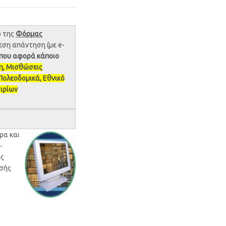
 της
Φόρμας
εση απάντηση (με e-
που αφορά κάποιο
η, Μισθώσεις
Πολεοδομικά, Εθνικό
ιρίων
ρα και
-
ης
ωσής