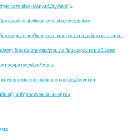
ριο κατοικίας (ελληνικά/αγγλικά).
Ε
βραχυχρόνια μίσθωση κατοικίας προς ιδιώτη.
βραχυχρόνια μίσθωση κατοικίας προς επαγγελματία-εταιρία.
εσης διαχείρισης ακινήτου για βραχυχρόνιες μισθώσεις.
ών πραγμάτων/εξοπλισμού.
εάν παραχώρησης χρήσης κατοικίας/ακινήτου
ιθμικής αύξησης ενοικίου ακινήτου
ΣΙΑ