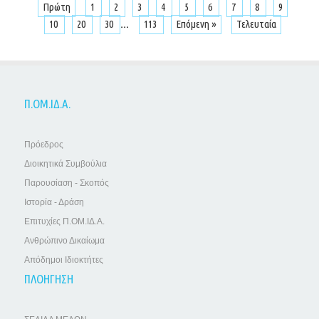
Πρώτη
1
2
3
4
5
6
7
8
9
...
10
20
30
113
Επόμενη »
Τελευταία
Π.ΟΜ.ΙΔ.Α.
Πρόεδρος
Διοικητικά Συμβούλια
Παρουσίαση - Σκοπός
Ιστορία - Δράση
Επιτυχίες Π.ΟΜ.ΙΔ.Α.
Ανθρώπινο Δικαίωμα
Απόδημοι Ιδιοκτήτες
ΠΛΟΗΓΗΣΗ