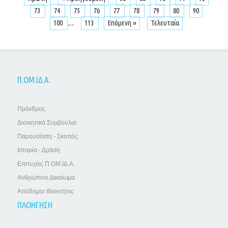
73
74
75
76
77
78
79
80
90
...
100
113
Επόμενη »
Τελευταία
Π.ΟΜ.ΙΔ.Α.
Πρόεδρος
Διοικητικά Συμβούλια
Παρουσίαση - Σκοπός
Ιστορία - Δράση
Επιτυχίες Π.ΟΜ.ΙΔ.Α.
Ανθρώπινο Δικαίωμα
Απόδημοι Ιδιοκτήτες
ΠΛΟΗΓΗΣΗ