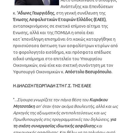
Ανάπτυξης και Επενδύσεων
κ.
'Αδωνις Γεωργιάδης
, στη γενική συνέλευση της
Ένωσης Ασφαλιστικών Εταιριών Ελλάδος (ΕΑΕΕ)
,
ανταποκρινόμενος σε σχετικό επίμονο αίτημα της
Ενωσης, αλλά και της ΠΟΜΙΔΑ η οποία έχει
κατ΄επανάληψη επισημάνει ότι κακώς καταργήθηκε η
προισχύσασα έκπτωση των ασφαλίστρων κτιρίων από
το φορολογητέο εισόδημα, και πρόσφατα επέδωσε
ειδικό υπόμνημα στο επιτελείο του Υπουργείου
Οικονομικών, ενώ είχε και σχετική συνάντηση με τον
Υφυπουργό Οικονομικών κ.
Απόστολο Βεσυρόπουλο.
Η ΔΗΛΩΣΗ ΓΕΩΡΓΙΑΔΗ ΣΤΗ Γ.Σ. ΤΗΣ ΕΑΕΕ
"...
Σίγουρα γνωρίζετε την πάγια θέση του
Κυριάκου
Μητσοτάκη
απ’ όταν ήταν ακόμα Βουλευτής, αλλά και ως
Αρχηγός της αξιωματικής αντιπολιτεύσεως και ως
Πρωθυπουργός στις προγραμματικές του δηλώσεις,
για
τη σχέση συνεργασίας
ιδιωτικής ασφάλισης
και
επικουρικής ασφάλισης. Και θέλω να το τολμήσω αυτό.