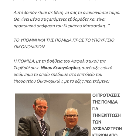
Αυτό λοιπόν είμαι σε θέση να σας το ανακοινώσω τώρα.
Θα γίνει μέσα στις επόμενες εβδομάδες και είναι
προσωπική απόφαση του Κυριάκου Μητσοτάκη..."
ΤΟ ΥΠΟΜΝΗΜΑ ΤΗΣ ΠΟΜΙΔΑ ΠΡΟΣ ΤΟ ΥΠΟΥΡΓΕΙΟ
ΟΙΚΟΝΟΜΙΚΩΝ
Η ΠΟΜΙΔΑ, με τη βοήθεια του Ασφαλιστικού της
Συμβούλου κ.
Νίκου Κεχαγιάογλου,
συνέταξε ειδικό
υπόμνημα το οποίο επέδωσε στο επιτελείο του
Υπουργείου Οικονομικών, με το εξής περιεχόμενο:
OI ΠΡΟΤΑΣΕΙΣ
ΤΗΣ ΠΟΜΙΔΑ
ΓΙΑ
ΤΗΝ ΕΚΠΤΩΣΗ
ΤΩΝ
ΑΣΦΑΛΙΣΤΡΩΝ
ΚΤΙΡΙΩΝ ΑΠΟ