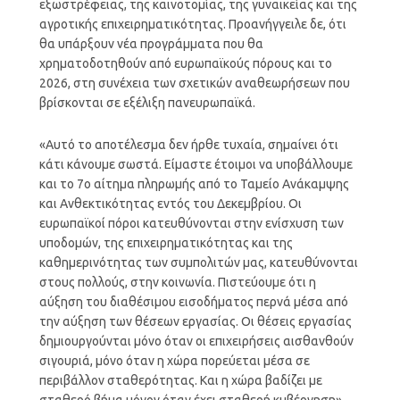
εξωστρέφειας, της καινοτομίας, της γυναικείας και της
αγροτικής επιχειρηματικότητας. Προανήγγειλε δε, ότι
θα υπάρξουν νέα προγράμματα που θα
χρηματοδοτηθούν από ευρωπαϊκούς πόρους και το
2026, στη συνέχεια των σχετικών αναθεωρήσεων που
βρίσκονται σε εξέλιξη πανευρωπαϊκά.
«Αυτό το αποτέλεσμα δεν ήρθε τυχαία, σημαίνει ότι
κάτι κάνουμε σωστά. Είμαστε έτοιμοι να υποβάλλουμε
και το 7ο αίτημα πληρωμής από το Ταμείο Ανάκαμψης
και Ανθεκτικότητας εντός του Δεκεμβρίου. Οι
ευρωπαϊκοί πόροι κατευθύνονται στην ενίσχυση των
υποδομών, της επιχειρηματικότητας και της
καθημερινότητας των συμπολιτών μας, κατευθύνονται
στους πολλούς, στην κοινωνία. Πιστεύουμε ότι η
αύξηση του διαθέσιμου εισοδήματος περνά μέσα από
την αύξηση των θέσεων εργασίας. Οι θέσεις εργασίας
δημιουργούνται μόνο όταν οι επιχειρήσεις αισθανθούν
σιγουριά, μόνο όταν η χώρα πορεύεται μέσα σε
περιβάλλον σταθερότητας. Και η χώρα βαδίζει με
σταθερό βήμα μόνον όταν έχει σταθερή κυβέρνηση».