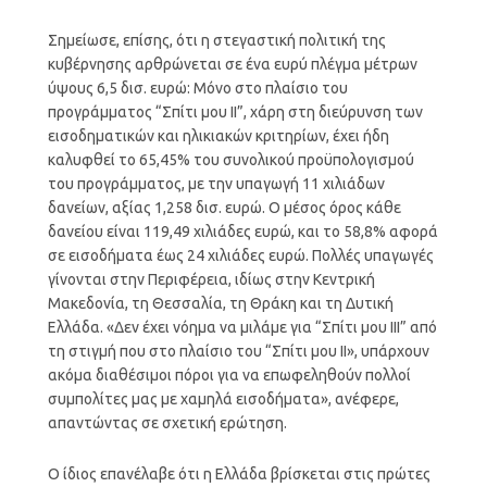
Σημείωσε, επίσης, ότι η στεγαστική πολιτική της
κυβέρνησης αρθρώνεται σε ένα ευρύ πλέγμα μέτρων
ύψους 6,5 δισ. ευρώ: Μόνο στο πλαίσιο του
προγράμματος “Σπίτι μου ΙΙ”, χάρη στη διεύρυνση των
εισοδηματικών και ηλικιακών κριτηρίων, έχει ήδη
καλυφθεί το 65,45% του συνολικού προϋπολογισμού
του προγράμματος, με την υπαγωγή 11 χιλιάδων
δανείων, αξίας 1,258 δισ. ευρώ. Ο μέσος όρος κάθε
δανείου είναι 119,49 χιλιάδες ευρώ, και το 58,8% αφορά
σε εισοδήματα έως 24 χιλιάδες ευρώ. Πολλές υπαγωγές
γίνονται στην Περιφέρεια, ιδίως στην Κεντρική
Μακεδονία, τη Θεσσαλία, τη Θράκη και τη Δυτική
Ελλάδα. «Δεν έχει νόημα να μιλάμε για “Σπίτι μου ΙΙΙ” από
τη στιγμή που στο πλαίσιο του “Σπίτι μου ΙΙ», υπάρχουν
ακόμα διαθέσιμοι πόροι για να επωφεληθούν πολλοί
συμπολίτες μας με χαμηλά εισοδήματα», ανέφερε,
απαντώντας σε σχετική ερώτηση.
Ο ίδιος επανέλαβε ότι η Ελλάδα βρίσκεται στις πρώτες