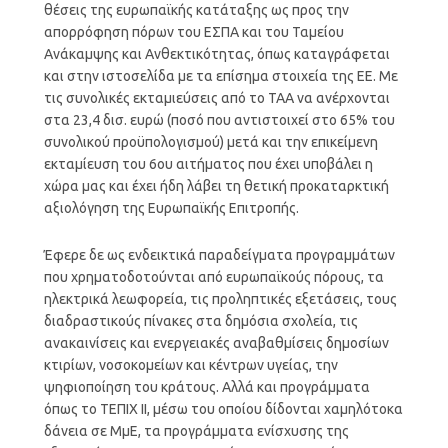
θέσεις της ευρωπαϊκής κατάταξης ως προς την
απορρόφηση πόρων του ΕΣΠΑ και του Ταμείου
Ανάκαμψης και Ανθεκτικότητας, όπως καταγράφεται
και στην ιστοσελίδα με τα επίσημα στοιχεία της ΕΕ. Με
τις συνολικές εκταμιεύσεις από το ΤΑΑ να ανέρχονται
στα 23,4 δισ. ευρώ (ποσό που αντιστοιχεί στο 65% του
συνολικού προϋπολογισμού) μετά και την επικείμενη
εκταμίευση του 6ου αιτήματος που έχει υποβάλει η
χώρα μας και έχει ήδη λάβει τη θετική προκαταρκτική
αξιολόγηση της Ευρωπαϊκής Επιτροπής.
Έφερε δε ως ενδεικτικά παραδείγματα προγραμμάτων
που χρηματοδοτούνται από ευρωπαϊκούς πόρους, τα
ηλεκτρικά λεωφορεία, τις προληπτικές εξετάσεις, τους
διαδραστικούς πίνακες στα δημόσια σχολεία, τις
ανακαινίσεις και ενεργειακές αναβαθμίσεις δημοσίων
κτιρίων, νοσοκομείων και κέντρων υγείας, την
ψηφιοποίηση του κράτους. Αλλά και προγράμματα
όπως το ΤΕΠΙΧ ΙΙ, μέσω του οποίου δίδονται χαμηλότοκα
δάνεια σε ΜμΕ, τα προγράμματα ενίσχυσης της