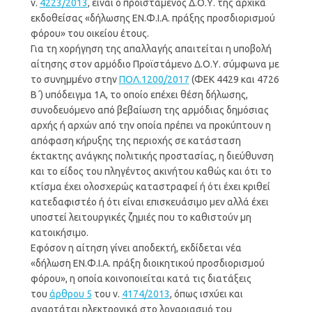
ν.
4223/2013
, είναι ο προϊστάμενος Δ.Ο.Υ. της αρχικά
εκδοθείσας «δήλωσης ΕΝ.Φ.Ι.Α. πράξης προσδιορισμού
φόρου» του οικείου έτους.
Για τη χορήγηση της απαλλαγής απαιτείται η υποβολή
αίτησης στον αρμόδιο Προϊστάμενο Δ.Ο.Υ. σύμφωνα με
το συνημμένο στην
ΠΟΛ.1200/2017
(ΦΕΚ 4429 και 4726
Β΄) υπόδειγμα 1Α, το οποίο επέχει θέση δήλωσης,
συνοδευόμενο από βεβαίωση της αρμόδιας δημόσιας
αρχής ή αρχών από την οποία πρέπει να προκύπτουν η
απόφαση κήρυξης της περιοχής σε κατάσταση
έκτακτης ανάγκης πολιτικής προστασίας, η διεύθυνση
και το είδος του πληγέντος ακινήτου καθώς και ότι το
κτίσμα έχει ολοσχερώς καταστραφεί ή ότι έχει κριθεί
κατεδαφιστέο ή ότι είναι επισκευάσιμο μεν αλλά έχει
υποστεί λειτουργικές ζημιές που το καθιστούν μη
κατοικήσιμο.
Εφόσον η αίτηση γίνει αποδεκτή, εκδίδεται νέα
«δήλωση ΕΝ.Φ.Ι.Α. πράξη διοικητικού προσδιορισμού
φόρου», η οποία κοινοποιείται κατά τις διατάξεις
του
άρθρου 5
του ν.
4174/2013
, όπως ισχύει και
αναρτάται ηλεκτρονικά στο λογαριασμό του