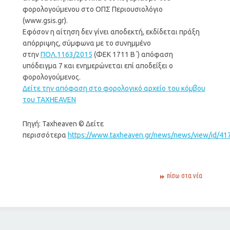
φορολογούμενου στο ΟΠΣ Περιουσιολόγιο
(www.gsis.gr).
Εφόσον η αίτηση δεν γίνει αποδεκτή, εκδίδεται πράξη
απόρριψης, σύμφωνα με το συνημμένο
στην
ΠΟΛ.1163/2015
(ΦΕΚ 1711 B΄) απόφαση
υπόδειγμα 7 και ενημερώνεται επί αποδείξει ο
φορολογούμενος.
Δείτε την απόφαση στο φορολογικό αρχείο του κόμβου
του TAXHEAVEN
Πηγή: Taxheaven © Δείτε
περισσότερα
https://www.taxheaven.gr/news/news/view/id/4
πίσω στα νέα