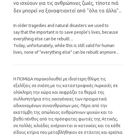
να ισχύουν για τις ανθρώπινες ζωές, τίποτε πιά
δεν μπορεί να ξαναφτιαχτεί από "όλα τα άλλα"...
In older tragedies and natural disasters we used to
say that the important is to save people's lives, because
everything else can be rebuilt ...
Today, unfortunately, while this is still valid for human
lives, none of "everything else" can be rebuilt anymore...
Η ΠΟΜΙΔΑ παρακολουθεί με ιδιαίτερη θλίψη τις
εξελίξεις σε σχέση με τις καταστροφικές πυρκαϊές σε
ολόκληρη την χώρα και εκφράζει τα θερμά της
συλλυπητήρια στις οικογένειες των πραγματικά
αδικοχαμένων συνανθρώπων μας. Πέρα από την
εκατόμβη της απώλειας ανθρώπινων ψυχών και το
βαθύ πένθος από τις πρόσφατες φωτιές της Αττικής,
σε πολλές χιλιάδες ανέρχονται οι κατοικίες και τα κάθε
είδους κτίρια που μεταβλήθηκαν σε στάχτες και ερείπια