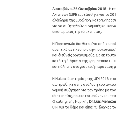
Λισσαβώνα, 26 Οκτωβρίου 2018
- Η ε
Ακινήτων (UIPI) εορτάσθηκε για το 
ολόκληρη της Ευρώποη, κατόπιν προσκλή
για να συζητηθούν οι νομικές και κοι
δικαιώματος της ιδιοκτησίας.
Η Πορτογαλία διαθέτει ένα από τα παλ
αρνητικό αντίκτυπο στην πορτογαλική
και διεθνείς οργανισμούς. Ως εκ τού
κατά τη διάρκεια της χρηματοπιστωτι
και πάλι την αναγκαστική παράταση μι
Η Ημέρα Ιδιοκτησίας της UIPI 2018, 
αφιερώθηκε στην ανάλυση του αντικτύ
νομική συζήτηση για τον τρόπο με τον
ιδιοκτησίας, που κατοχυρώνονται στι
Ο καθηγητής Νομικής
Dr. Luis Menezes
UIPI για το θέμα και είπε: "Ο έλεγχος 