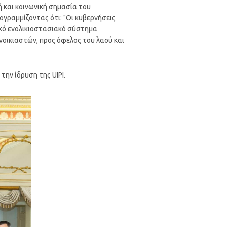
κή και κοινωνική σημασία του
ογραμμίζοντας ότι: "Οι κυβερνήσεις
ικό ενολικιοστασιακό σύστημα
οικιαστών, προς όφελος του λαού και
ην ίδρυση της UIPI.