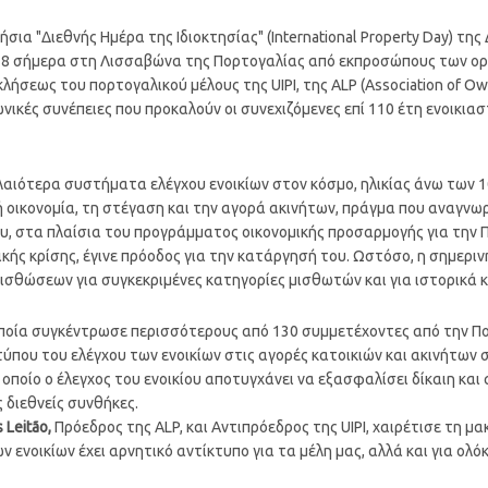
τήσια "Διεθνής Ημέρα της Ιδιοκτησίας" (International Property Day) τ
2018 σήμερα στη Λισσαβώνα της Πορτογαλίας από εκπροσώπους των ο
σεως του πορτογαλικού μέλους της UIPI, της ALP (Association of Owne
νωνικές συνέπειες που προκαλούν οι συνεχιζόμενες επί 110 έτη ενοικι
αιότερα συστήματα ελέγχου ενοικίων στον κόσμο, ηλικίας άνω των 100
 οικονομία, τη στέγαση και την αγορά ακινήτων, πράγμα που αναγνω
του, στα πλαίσια του προγράμματος οικονομικής προσαρμογής για την
κής κρίσης, έγινε πρόοδος για την κατάργησή του. Ωστόσο, η σημερι
σθώσεων για συγκεκριμένες κατηγορίες μισθωτών και για ιστορικά κτ
η οποία συγκέντρωσε περισσότερους από 130 συμμετέχοντες από την Π
που του ελέγχου των ενοικίων στις αγορές κατοικιών και ακινήτων 
 οποίο ο έλεγχος του ενοικίου αποτυγχάνει να εξασφαλίσει δίκαιη κ
ς διεθνείς συνθήκες.
 Leitão,
Πρόεδρος της ALP, και Αντιπρόεδρος της UIPI, χαιρέτισε τη 
των ενοικίων έχει αρνητικό αντίκτυπο για τα μέλη μας, αλλά και για ολ