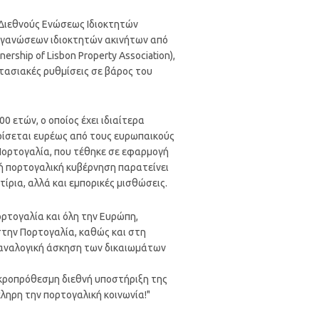
ης Διεθνούς Ενώσεως Ιδιοκτητών
ργανώσεων ιδιοκτητών ακινήτων από
rship of Lisbon Property Association),
αστασιακές ρυθμίσεις σε βάρος του
 ετών, ο οποίος έχει ιδιαίτερα
ρίσεται ευρέως από τους ευρωπαικούς
 Πορτογαλία, που τέθηκε σε εφαρμογή
νή πορτογαλική κυβέρνηση παρατείνει
ίρια, αλλά και εμπορικές μισθώσεις.
ορτογαλία και όλη την Ευρώπη,
στην Πορτογαλία, καθώς και στη
αι αναλογική άσκηση των δικαιωμάτων
μακροπρόθεσμη διεθνή υποστήριξη της
όκληρη την πορτογαλική κοινωνία!"