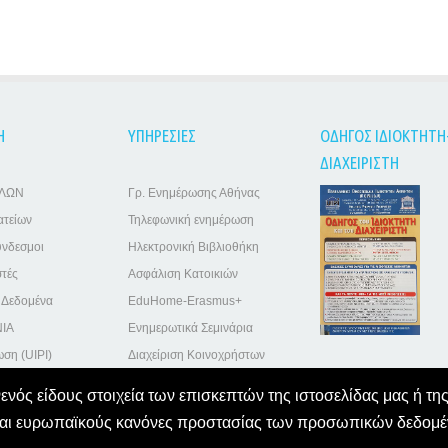
Η
ΥΠΗΡΕΣΙΕΣ
ΟΔΗΓΟΣ ΙΔΙΟΚΤΗΤΗ
ΔΙΑΧΕΙΡΙΣΤΗ
ΕΛΩΝ
Γρ. Ενημέρωσης Αθήνας
ατείων
Τηλεφωνική ενημέρωση
ύνδεσμοι
Ηλεκτρονική Βιβλιοθήκη
στές
Ασφάλιση Κατοικιών
 Δεδομένα
EduHome-Erasmus+
ΙΑ
Ενημερωτικά Σεμινάρια
ση (UIPI)
Διαχείριση Κοινοχρήστων
νενός είδους στοιχεία των επισκεπτών της ιστοσελίδας μας ή 
Σύνταξη κειμένων
 και ευρωπαϊκούς κανόνες προστασίας των προσωπικών δεδομ